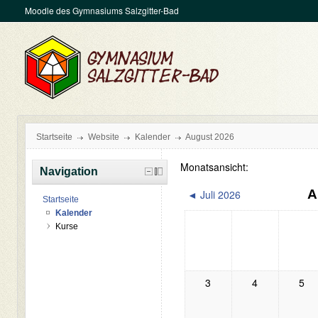
Moodle des Gymnasiums Salzgitter-Bad
Startseite
Website
Kalender
August 2026
Monatsansicht:
Navigation
A
Juli 2026
◄
Startseite
Kalender
Kurse
3
4
5