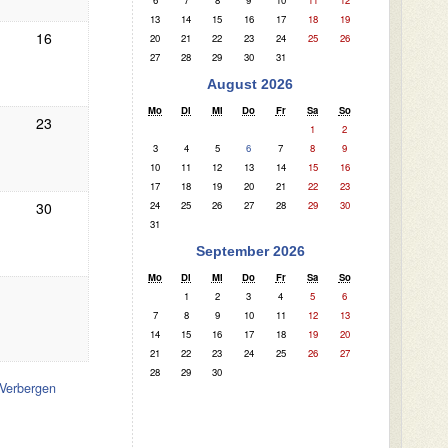
6
7
8
9
10
11
12
13
14
15
16
17
18
19
16
20
21
22
23
24
25
26
27
28
29
30
31
August 2026
Mo
Di
Mi
Do
Fr
Sa
So
23
1
2
3
4
5
6
7
8
9
10
11
12
13
14
15
16
17
18
19
20
21
22
23
30
24
25
26
27
28
29
30
31
September 2026
Mo
Di
Mi
Do
Fr
Sa
So
1
2
3
4
5
6
7
8
9
10
11
12
13
14
15
16
17
18
19
20
21
22
23
24
25
26
27
28
29
30
Verbergen