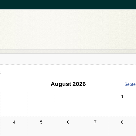
:
August 2026
Sept
1
4
5
6
7
8