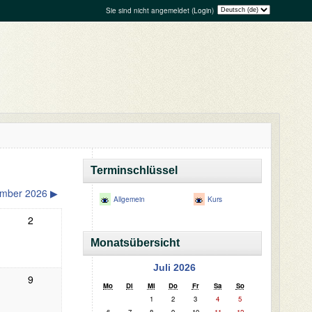
Sie sind nicht angemeldet (
Login
)
Terminschlüssel
ember 2026
▶
Allgemein
Kurs
2
Monatsübersicht
Juli 2026
9
Mo
Di
Mi
Do
Fr
Sa
So
1
2
3
4
5