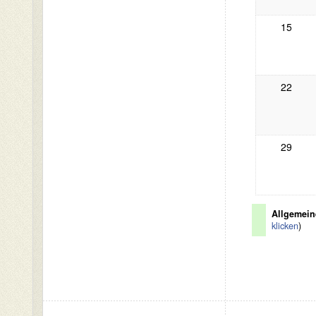
15
22
29
Allgemein
klicken
)