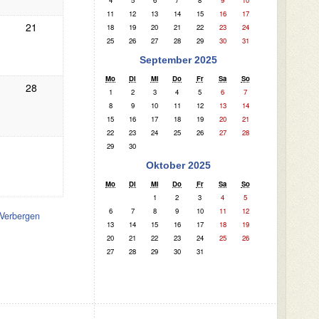
4
5
6
7
8
9
10
11
12
13
14
15
16
17
21
18
19
20
21
22
23
24
25
26
27
28
29
30
31
September 2025
Mo
Di
Mi
Do
Fr
Sa
So
28
1
2
3
4
5
6
7
8
9
10
11
12
13
14
15
16
17
18
19
20
21
22
23
24
25
26
27
28
29
30
Oktober 2025
Mo
Di
Mi
Do
Fr
Sa
So
1
2
3
4
5
6
7
8
9
10
11
12
Verbergen
13
14
15
16
17
18
19
20
21
22
23
24
25
26
27
28
29
30
31