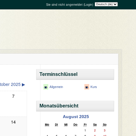
Sie sind nicht angemeldet (
Login
)
Terminschlüssel
tober 2025
▶
Allgemein
Kurs
7
Monatsübersicht
August 2025
14
Mo
Di
Mi
Do
Fr
Sa
So
1
2
3