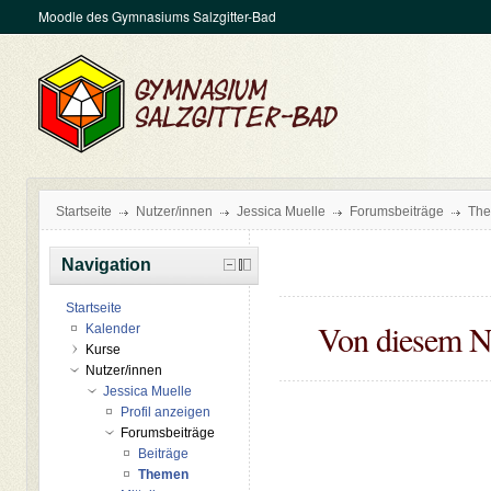
Moodle des Gymnasiums Salzgitter-Bad
Startseite
Nutzer/innen
Jessica Muelle
Forumsbeiträge
Th
Navigation
Startseite
Von diesem N
Kalender
Kurse
Nutzer/innen
Jessica Muelle
Profil anzeigen
Forumsbeiträge
Beiträge
Themen