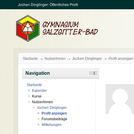
Jochen Dinglinger: Öffentliches Profil
Startseite
Nutzer/innen
Jochen Dinglinger
Profil anzeigen
Navigation
Startseite
Kalender
Kurse
Nutzer/innen
Jochen Dinglinger
Profil anzeigen
Forumsbeiträge
Mitteilungen